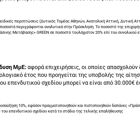
ειδικές περιπτώσεις (Δυτικός Τομέας Αθηνών, Ανατολική Αττική, Δυτική Αττ
α ποσοστά περιγράφονται αναλυτικά στην Πρόσκληση. Το ποσοστό της επιχορή
άσινης Μετάβασης» GREEN σε ποσοστό τουλάχιστον 20% επί του συνολικού 
νδυση ΜμΕ:
αφορά επιχειρήσεις, οι οποίες απασχολούν 
ολογιακό έτος που προηγείται της υποβολής της αίτη
υ επενδυτικού σχεδίου μπορεί να είναι από 30.000€ έ
προσαύξηση 10%, εφόσον πραγματοποιηθούν και πιστοποιηθούν δαπάνες «Πρά
 του επενδυτικού σχεδίου κατά το στάδιο της τελικής επαλήθευσης