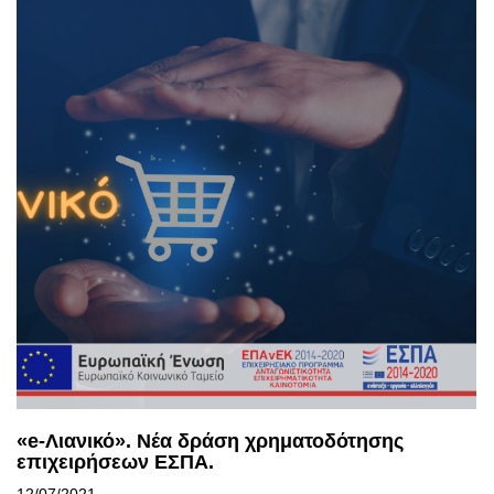
«e-Λιανικό». Νέα δράση χρηματοδότησης
επιχειρήσεων ΕΣΠΑ.